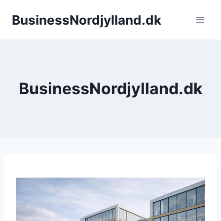
Fortsæt
BusinessNordjylland.dk
til
indhold
BusinessNordjylland.dk